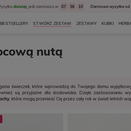
ysyłka
dzisiaj
, jeśli zamówisz w:
07
:
36
:
08
Darmowa wysyłka od 1
BESTSELLERY
STWÓRZ ZESTAW
ZESTAWY
KUBKI
HERB
DODATKI
wocową nutą
goria świeczek, które wprowadzą do Twojego domu wyjątkowy
ównież są przyjazne dla środowiska. Dzięki zastosowaniu wy
achy
, które mogą przenieść Cię przez cały rok w świat letnich 