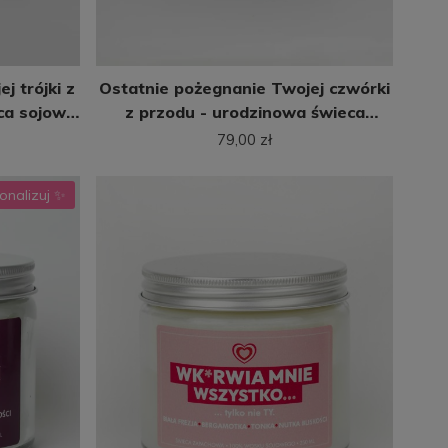
j trójki z
Ostatnie pożegnanie Twojej czwórki
ca sojowa
z przodu - urodzinowa świeca
sojowa (250 ml)
79,00 zł