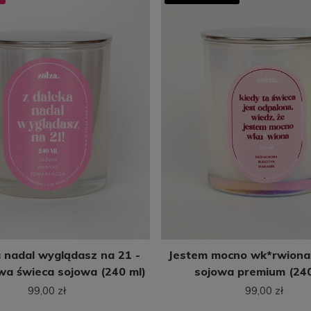
a nadal wyglądasz na 21 -
Jestem mocno wk*rwiona 
wa świeca sojowa (240 ml)
sojowa premium (240
99,00 zł
99,00 zł