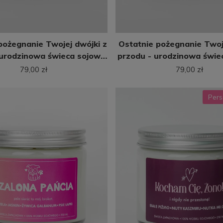
pożegnanie Twojej dwójki z
Ostatnie pożegnanie Twoje
 urodzinowa świeca sojowa
przodu - urodzinowa świe
(250 ml)
(250 ml)
79,00 zł
79,00 zł