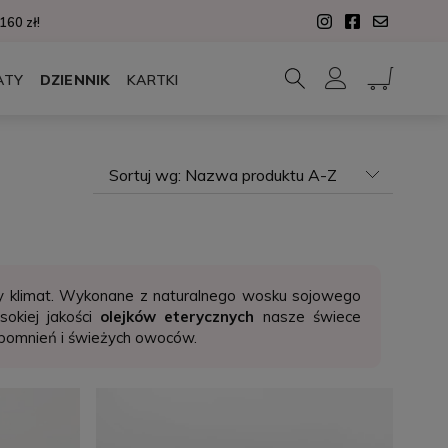
60 zł!
ATY
DZIENNIK
KARTKI
Sortuj wg:
Nazwa produktu A-Z
 klimat. Wykonane z naturalnego wosku sojowego
sokiej jakości
olejków eterycznych
nasze świece
wspomnień i świeżych owoców.