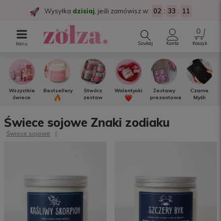
Wysyłka
dzisiaj
, jeśli zamówisz w:
02
:
33
:
11
Szukaj
Konto
Koszyk
Menu
Wszystkie
Bestsellery
Stwórz
Walentynki
Zestawy
Czarne
świece
zestaw
prezentowe
Myśli
Świece sojowe Znaki zodiaku
Świece sojowe