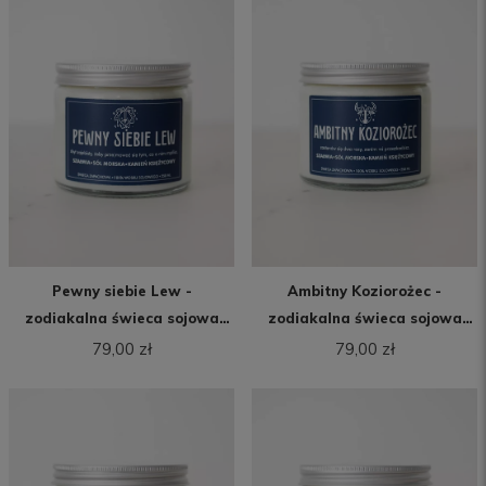
Pewny siebie Lew -
Ambitny Koziorożec -
zodiakalna świeca sojowa
zodiakalna świeca sojowa
(250 ml)
(250 ml)
79,00 zł
79,00 zł