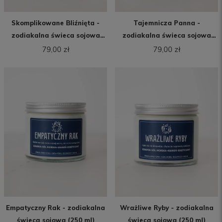
Skomplikowane Bliźnięta -
Tajemnicza Panna -
zodiakalna świeca sojowa
zodiakalna świeca sojowa
(250 ml)
(250 ml)
79,00 zł
79,00 zł
Empatyczny Rak - zodiakalna
Wrażliwe Ryby - zodiakalna
świeca sojowa (250 ml)
świeca sojowa (250 ml)