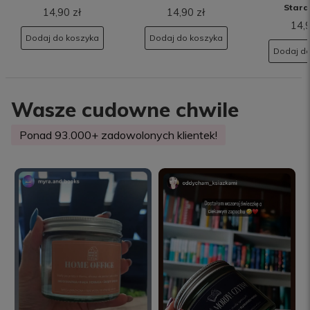
Stara
14,90 zł
14,90 zł
14,9
Dodaj do koszyka
Dodaj do koszyka
Dodaj do
Wasze cudowne chwile
Ponad 93.000+ zadowolonych klientek!