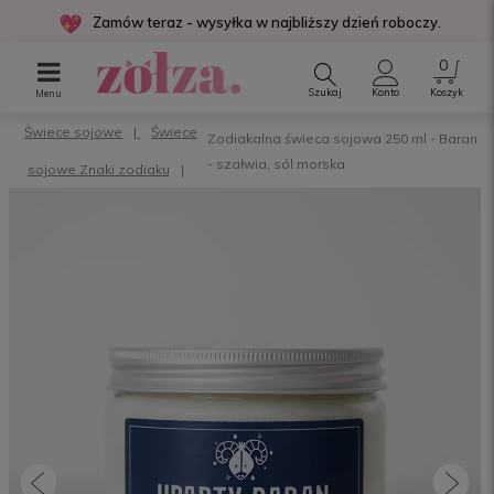
Zamów teraz - wysyłka w najbliższy dzień roboczy.
Szukaj
Konto
Koszyk
Menu
Świece sojowe
Świece
Zodiakalna świeca sojowa 250 ml - Baran
- szałwia, sól morska
sojowe Znaki zodiaku