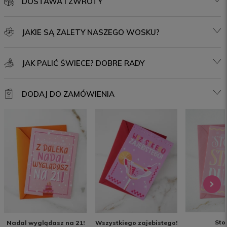
DOSTAWA I ZWROTY
JAKIE SĄ ZALETY NASZEGO WOSKU?
JAK PALIĆ ŚWIECE? DOBRE RADY
DODAJ DO ZAMÓWIENIA
Sto 
Nadal wyglądasz na 21!
Wszystkiego zajebistego!