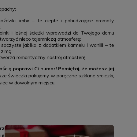
apachy:
ździki, imbir – te ciepłe i pobudzające aromaty
;
oinki i leśnej ścieżki wprowadzi do Twojego domu
tworzyć nieco tajemniczą atmosferę;
soczyste jabłka z dodatkiem karmelu i wanilii – te
 zimą;
 stworzą romantyczny nastrój atmosferę.
ią poprawi Ci humor! Pamiętaj, że możesz jej
ze świeczki pakujemy w poręczne szklane słoiczki,
wiec w dowolnym miejscu.
rz
je