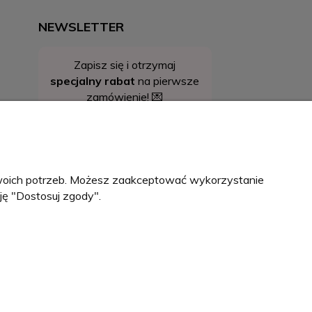
NEWSLETTER
Zapisz się i otrzymaj
specjalny rabat
na pierwsze
zamówienie! 💌
 Twoich potrzeb. Możesz zaakceptować wykorzystanie
ję "Dostosuj zgody".