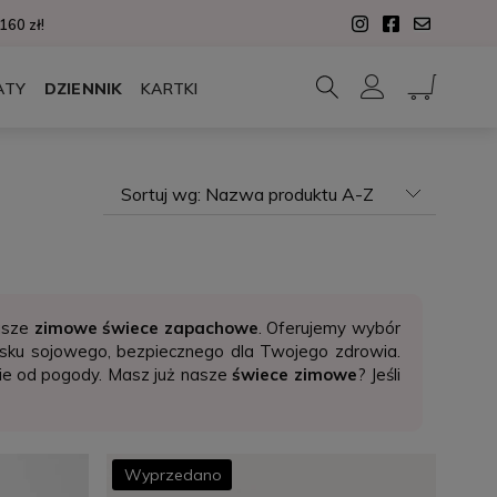
60 zł!
ATY
DZIENNIK
KARTKI
Sortuj wg:
Nazwa produktu A-Z
nasze
zimowe świece zapachowe
. Oferujemy wybór
ku sojowego, bezpiecznego dla Twojego zdrowia.
nie od pogody. Masz już nasze
świece zimowe
? Jeśli