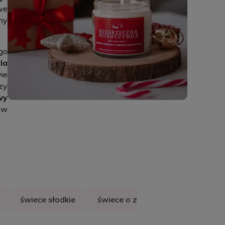
we
ny
go
la
ie
zy
wy
aw
świece słodkie
świece o zapachu alkoholu