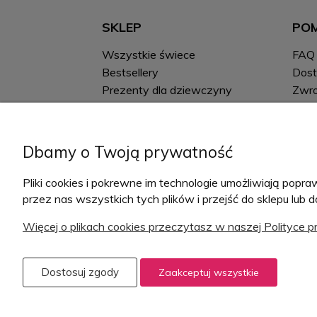
SKLEP
PO
Wszystkie świece
FAQ
Bestsellery
Dos
Prezenty dla dziewczyny
Zwro
Prezenty dla chłopaka
Zołz
loja
Zestawy
Wspó
Stwórz własny zestaw
Dbamy o Twoją prywatność
Zamó
Kartki okolicznościowe
Płat
Kubki
Pliki cookies i pokrewne im technologie umożliwiają po
przez nas wszystkich tych plików i przejść do sklepu lub 
Więcej o plikach cookies przeczytasz w naszej Polityce p
Dostosuj zgody
Zaakceptuj wszystkie