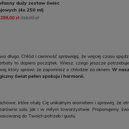
własny duży zestaw świec
sojowych (4x 250 ml)
289,00 zł
316,00 zł
rwa długo. Chłód i ciemność sprawiają, że więcej czasu spęd
 herbaty to dopiero początek. Wiesz, czego jeszcze potrzebu
ej, który sprawi, że zapomnisz o chłodzie za oknem.
W naszy
czny świat pełen spokoju i harmonii.
chowe, które otulą Cię unikalnym aromatem i sprawią, że a
 zarówno solo, jak i w miłym towarzystwie. Proponujemy św
opasowaną do Twoich potrzeb i gustu.