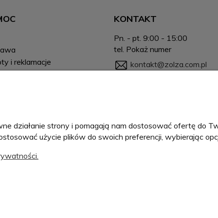
MOC
KONTAKT
Pn. - pt. 9:00 - 15:00
tel.
Pokaż numer
tawa
ty i reklamacje
kontakt@zolza.com.pl
a Klub - program
Napisz na Messengerze
lnościowy
łpraca (UGC)
Napisz na Instagramie
wienia dla firm
ności
PINK Roksana Kleczkowska
prawne działanie strony i pomagają nam dostosować ofertę do
ul. Małopolska 71O
dostosować użycie plików do swoich preferencji, wybierając opc
42-218 Częstochowa
rywatności.
NIP: 5732924628
REGON: 388163336
BDO: 000668051