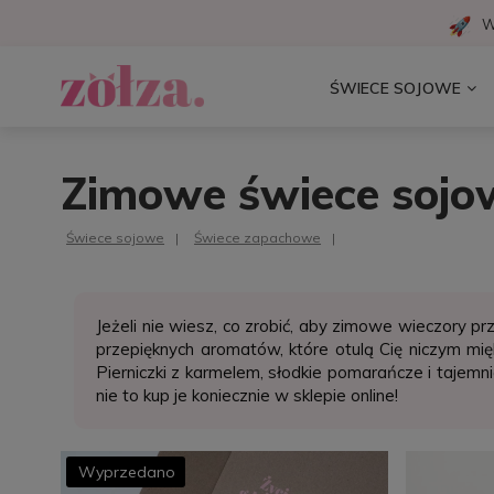
W
ŚWIECE SOJOWE
Zimowe świece sojo
Świece sojowe
Świece zapachowe
Jeżeli nie wiesz, co zrobić, aby zimowe wieczory p
przepięknych aromatów, które otulą Cię niczym mi
Pierniczki z karmelem, słodkie pomarańcze i taje
nie to kup je koniecznie w sklepie online!