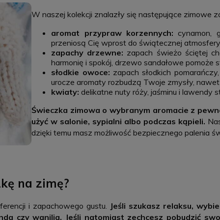
W naszej kolekcji znalazły się następujące zimowe z
aromat przypraw korzennych:
cynamon, go
przeniosą Cię wprost do świątecznej atmosfery
zapachy drzewne:
zapach świeżo ściętej ch
harmonię i spokój, drzewo sandałowe pomoże s
słodkie owoce:
zapach słodkich pomarańczy, 
urocze aromaty rozbudzą Twoje zmysły, nawet
kwiaty:
delikatne nuty róży, jaśminu i lawendy
Świeczka zimowa o wybranym aromacie z pewnośc
użyć w salonie, sypialni albo podczas kąpieli.
Nas
dzięki temu masz możliwość bezpiecznego palenia ś
kę na zimę?
erencji i zapachowego gustu.
Jeśli szukasz relaksu, wybie
nda czy wanilia. Jeśli natomiast zechcesz pobudzić swo