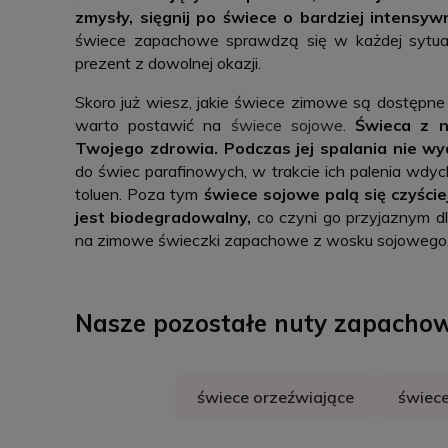
zmysły, sięgnij po świece o bardziej intensy
świece zapachowe sprawdzą się w każdej sytuac
prezent z dowolnej okazji.
Skoro już wiesz, jakie świece zimowe są dostępne 
warto postawić na
świece sojowe
.
Świeca z n
Twojego zdrowia. Podczas jej spalania nie wy
do świec parafinowych, w trakcie ich palenia wdyc
toluen. Poza tym
świece sojowe palą się czyście
jest biodegradowalny,
co czyni go przyjaznym dl
na zimowe świeczki zapachowe z wosku sojowego
Nasze pozostałe nuty zapachow
świece orzeźwiające
świec