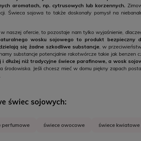
wnych aromatach, np. cytrusowych lub korzennych.
Zimo
ji. Świeca sojowa to także doskonały pomysł na niebanal
w naszej ofercie, to pozostaje nam tylko wyjaśnienie, dlacze
aturalnego wosku sojowego to produkt bezpieczny d
dzielają się żadne szkodliwe substancje
, w przeciwieństw
hamy substancje potencjalnie rakotwórcze takie jak benzen c
j i dłużej niż tradycyjne świece parafinowe, a wosk sojo
a środowiska. Jeśli chcesz mieć w domu piękny zapach post
.
e świec sojowych:
e perfumowe
świece owocowe
świece kwiatowe