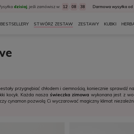
ysyłka
dzisiaj
, jeśli zamówisz w:
12
:
08
:
37
Darmowa wysyłka od 1
BESTSELLERY
STWÓRZ ZESTAW
ZESTAWY
KUBKI
HERB
DODATKI
we
rzestały przygnębiać chłodem i ciemnością, koniecznie sprawdź 
ękki kocyk. Każda nasza
świeczka zimowa
wykonana jest z wos
mniczy cynamon pozwolą Ci wyczarować magiczny klimat niezależ