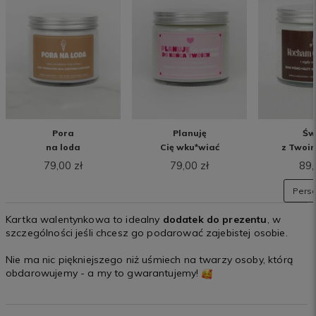
Pora
Planuję
Św
na loda
Cię wku*wiać
z Twoi
79,00 zł
79,00 zł
89,
Perso
Kartka walentynkowa to idealny
dodatek do prezentu
, w
szczególności jeśli chcesz go podarować zajebistej osobie.
Nie ma nic piękniejszego niż uśmiech na twarzy osoby, którą
obdarowujemy - a my to gwarantujemy!