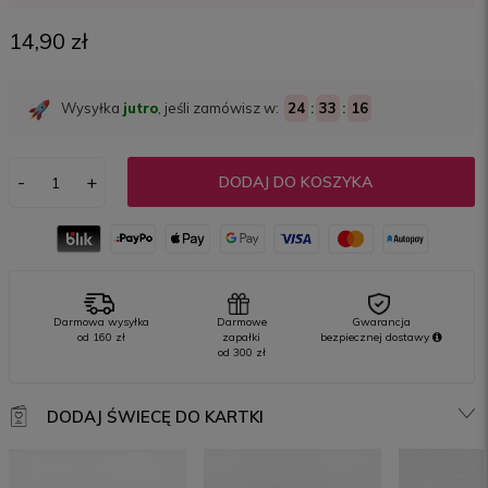
14,90 zł
Wysyłka
jutro
, jeśli zamówisz w:
24
:
33
:
16
-
+
DODAJ DO KOSZYKA
Darmowa wysyłka
Darmowe
Gwarancja
od 160 zł
zapałki
bezpiecznej
dostawy
od 300 zł
DODAJ ŚWIECĘ DO KARTKI