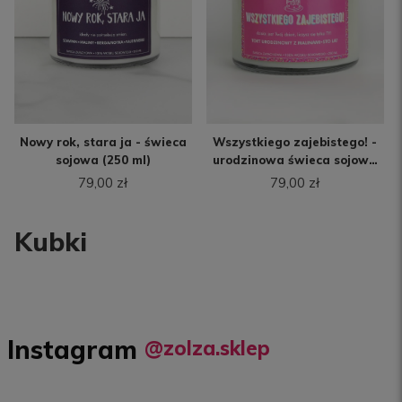
Nowy rok, stara ja - świeca
Wszystkiego zajebistego! -
sojowa (250 ml)
urodzinowa świeca sojowa
(250 ml)
79,00 zł
79,00 zł
Kubki
Instagram
@zolza.sklep