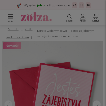
Wysyłka
jutro
, jeśli zamówisz w:
24
:
33
:
16
Szukaj
Konto
Koszyk
Menu
Dodatki
Kartki
Kartka walentynkowa - Jesteś zajebistym
szczęściarzem, że mnie masz!
okolicznościowe